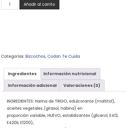
Sobaos
Añadir al carrito
0%
Azúcares
Añadidos
-
Caja
cantidad
Categorías:
Bizcochos
,
Codan Te Cuida
Ingredientes
Información nutricional
Información adicional
Valoraciones (0)
INGREDIENTES: Harina de TRIGO, edulcorante (maltitol),
aceites vegetales (girasol, nabina) en
proporción variable, HUEVO, estabilizantes (glicerol, E412,
E420ii, E1200),