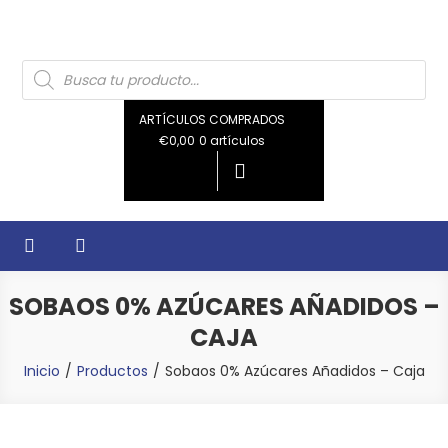
De Codan a casa
Tienda online de Productos Codan
Búsqueda
de
productos
ARTÍCULOS COMPRADOS
€0,00
0 artículos
SOBAOS 0% AZÚCARES AÑADIDOS –
CAJA
Inicio
Productos
Sobaos 0% Azúcares Añadidos – Caja