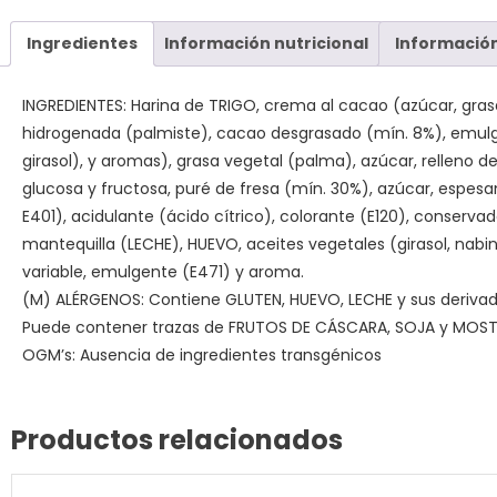
Ingredientes
Información nutricional
Información
INGREDIENTES: Harina de TRIGO, crema al cacao (azúcar, gra
hidrogenada (palmiste), cacao desgrasado (mín. 8%), emulg
girasol), y aromas), grasa vegetal (palma), azúcar, relleno d
glucosa y fructosa, puré de fresa (mín. 30%), azúcar, espesa
E401), acidulante (ácido cítrico), colorante (E120), conservad
mantequilla (LECHE), HUEVO, aceites vegetales (girasol, nabi
variable, emulgente (E471) y aroma.
(M) ALÉRGENOS: Contiene GLUTEN, HUEVO, LECHE y sus derivad
Puede contener trazas de FRUTOS DE CÁSCARA, SOJA y MOST
OGM’s: Ausencia de ingredientes transgénicos
Productos relacionados