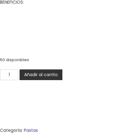
BENEFICIOS:
50 disponibles
Pastas
Añadir al carrito
de
Té
-
Caja
cantidad
Categoría:
Pastas