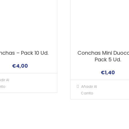
chas – Pack 10 Ud.
Conchas Mini Duoc
Pack 5 Ud.
€
4,00
€
1,40
dir Al
ito
Añadir Al
Carrito