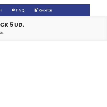
H
F.A.Q
Recetas
CK 5 UD.
Ud.