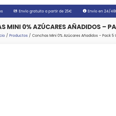
os
Envío gratuito a partir de 25€
Envío en 24/48
 MINI 0% AZÚCARES AÑADIDOS – PA
icio
Productos
Conchas Mini 0% Azúcares Añadidos – Pack 5 