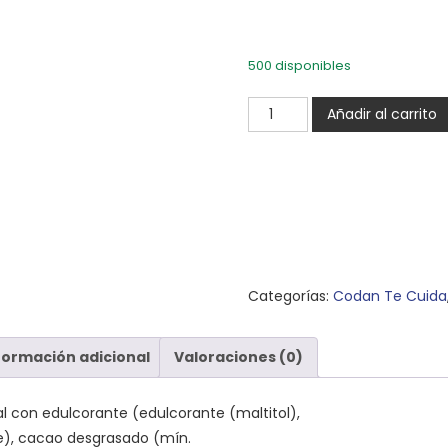
500 disponibles
Conchas
Añadir al carrito
Mini
0%
Azúcares
Añadidos
-
Pack
5
Categorías:
Codan Te Cuida
Ud.
cantidad
formación adicional
Valoraciones (0)
l con edulcorante (edulcorante (maltitol),
e), cacao desgrasado (mín.