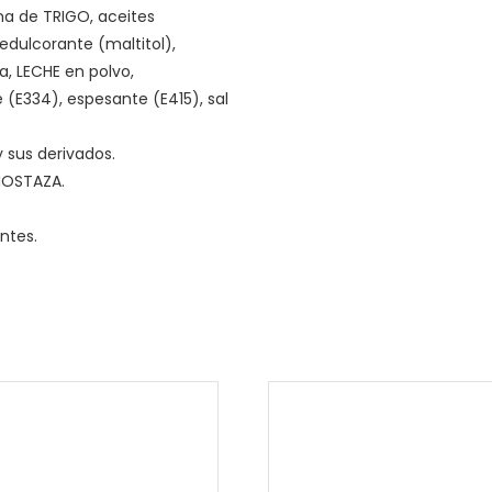
na de TRIGO, aceites
 edulcorante (maltitol),
sa, LECHE en polvo,
 (E334), espesante (E415), sal
 sus derivados.
MOSTAZA.
ntes.