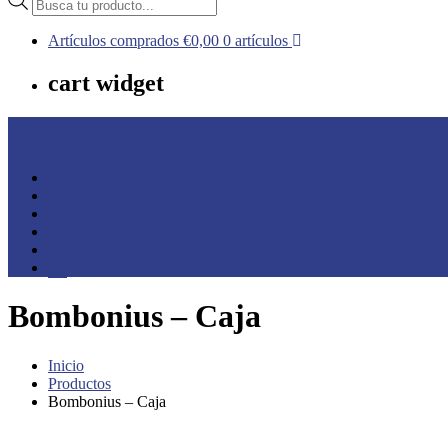
De Codan a casa
Tienda online de Productos Codan
de
productos
Artículos comprados
€0,00
0 artículos
cart widget
Mi cuenta
Contacta con nosotros
Envío gratuito a partir de 25€
Envío en 24/48H
F.A.Q
Recetas
Bombonius – Caja
Inicio
Productos
Bombonius – Caja