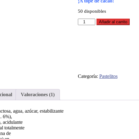
¡A tope de cacao!
50 disponibles
Bombonius
Añadir al carrito
-
Caja
cantidad
Categoría:
Pastelitos
cional
Valoraciones (1)
sa, agua, azúcar, estabilizante
n. 6%),
, acidulante
al totalmente
ina de
a) en