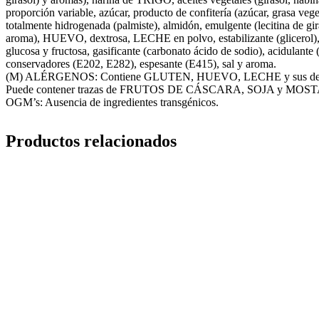
proporción variable, azúcar, producto de confitería (azúcar, grasa vege
totalmente hidrogenada (palmiste), almidón, emulgente (lecitina de gir
aroma), HUEVO, dextrosa, LECHE en polvo, estabilizante (glicerol),
glucosa y fructosa, gasificante (carbonato ácido de sodio), acidulante
conservadores (E202, E282), espesante (E415), sal y aroma.
(M) ALÉRGENOS: Contiene GLUTEN, HUEVO, LECHE y sus der
Puede contener trazas de FRUTOS DE CÁSCARA, SOJA y MOS
OGM’s: Ausencia de ingredientes transgénicos.
Productos relacionados