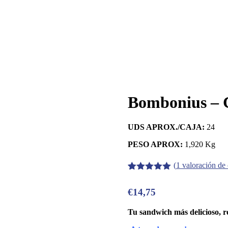
Bombonius – 
UDS APROX./CAJA:
24
PESO APROX:
1,920 Kg
(
1
valoración de 
Valorado
1
con
5.00
de
€
14,75
5 en base
a
valoración
de un
Tu sandwich más delicioso, re
cliente