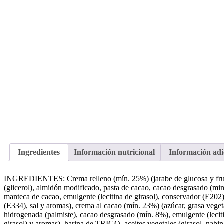
Ingredientes
Información nutricional
Información adi
INGREDIENTES: Crema relleno (mín. 25%) (jarabe de glucosa y fructo
(glicerol), almidón modificado, pasta de cacao, cacao desgrasado (mi
manteca de cacao, emulgente (lecitina de girasol), conservador (E202)
(E334), sal y aromas), crema al cacao (mín. 23%) (azúcar, grasa veget
hidrogenada (palmiste), cacao desgrasado (mín. 8%), emulgente (lecit
girasol) y aromas), harina de TRIGO, aceites vegetales (girasol, nabin