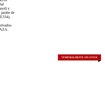
tal
asol) y
 jarabe de
 (E334),
ivados.
TAZA.
TEMPORALMENTE SIN STOCK