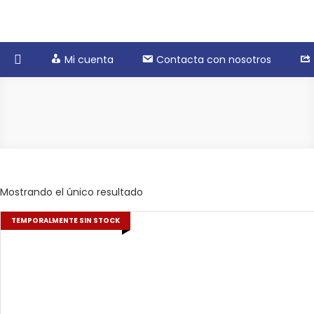
De Codan a casa
Tienda online de Productos Codan
Mi cuenta
Contacta con nosotros
Mostrando el único resultado
TEMPORALMENTE SIN STOCK